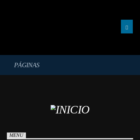
Ondamar80
PÁGINAS
MENU