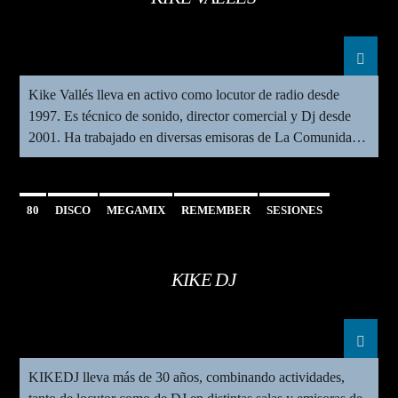
Kike Vallés lleva en activo como locutor de radio desde
1997. Es técnico de sonido, director comercial y Dj desde
2001. Ha trabajado en diversas emisoras de La Comunidad
Valenciana: Cadena Ser Radio Valencia Las Provincias
Radio ( Diario Las Provincias, Punto Radio ) 97.7 Fm (
Editorial Prensa Ibérica ) esRadio Valencia Loca Fm […]
80
DISCO
MEGAMIX
REMEMBER
SESIONES
KIKE DJ
KIKEDJ lleva más de 30 años, combinando actividades,