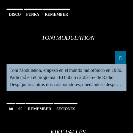
y público en directo gracias a su estilo fresco, sarcástico y
siempre conectado con la actualidad. Sobre el escenario o
DISCO
FUNKY
REMEMBER
frente al micrófono, Javi combina espontaneidad, carisma y
un timing impecable que lo convierten en una voz
imprescindible del humor actual.
TONI MODULATION
Toni Modulation, empezó en el mundo radiofónico en 1986.
Participó en el programa «El búfalo cardíaco» de Radio
Despí junto a otros dos colaboradores, quedándose después
de un tiempo como único productor del mismo. Su pasión
por las ondas e internet unido al declive del programa,
provocó que Toni empezase un proyecto de radio online.
80
90
REMEMBER
SESIONES
[…]
KIKE VALLÉS