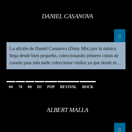
SESIONES
SOUL
DANIEL CASANOVA
La afición de Daniel Casanova (Dany Mix) por la música
llega desde bien pequeño, coleccionando primero cintas de
cassete para más tarde coleccionar vinilos ya que desde muy
joven disfrutaba viendo vídeos musicales en TV en
programas como “Tocata” o “video visto”. El primer cassete
grabado que recibe es el MAX MIX 2 de Mike […]
60
70
80
DJ
POP
REVIVAL
ROCK
ALBERT MALLA