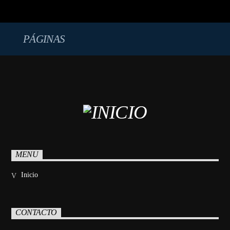
Paco Jiménez. En 1978, se le brindó la oportunidad de
visitar una emisora de radio para observar cómo funcionaba
y […]
PÁGINAS
MENU
Inicio
CONTACTO