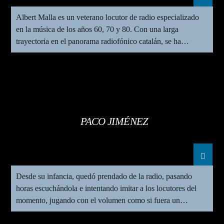
Albert Malla es un veterano locutor de radio especializado
en la música de los años 60, 70 y 80. Con una larga
trayectoria en el panorama radiofónico catalán, se ha
consolidado como una de las voces más reconocibles gracias
a
Cocodril Club
, programa emblemático que mantiene viva
la memoria musical de varias generaciones. Actualmente,
dirige y presenta
Cocodril Club
en
Ondamar80
, donde
continúa compartiendo su pasión, conocimiento y estilo
inconfundible con miles de oyentes fieles.
PACO JIMÉNEZ
Desde su infancia, quedó prendado de la radio, pasando
horas escuchándola e intentando imitar a los locutores del
momento, jugando con el volumen como si fuera un
«control», siguiendo el ejemplo de ídolos radiofónicos de