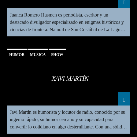
Juanca Romero Hasmen es periodista, escritor y un
destacado divulgador especializado en enigmas históricos y
ciencias de frontera. Natural de San Cristóbal de La Laguna
(Tenerife) y vinculado a los medios de comunicación desde
Ondamar80
1991, ha consolidado su trayectoria como director del
programa Rutas Misteriosas: el podcast, además de estar al
HUMOR
MUSICA
SHOW
frente de la revista […]
XAVI MARTÍN
Javi Martín es humorista y locutor de radio, conocido por su
ingenio rápido, su humor cercano y su capacidad para
convertir lo cotidiano en algo desternillante. Con una sólida
trayectoria en medios y escenarios, ha conquistado a oyentes