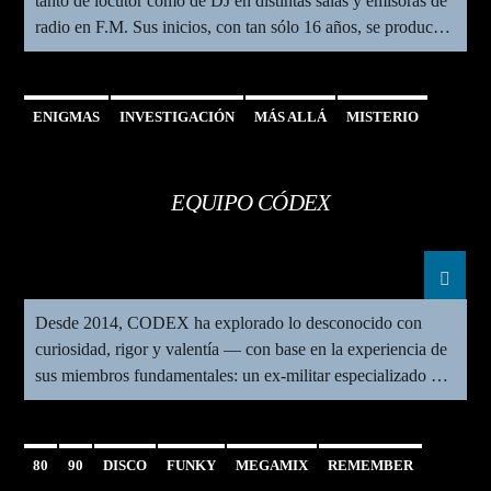
tanto de locutor como de DJ en distintas salas y emisoras de
radio en F.M. Sus inicios, con tan sólo 16 años, se producen
en Barcelona en el mundo de la radio en emisoras como
Ràdio Mediterrània, Odissea Ràdio y Radio Activa, las tres
del Prat del […]
ENIGMAS
INVESTIGACIÓN
MÁS ALLÁ
MISTERIO
PARANORMAL
EQUIPO CÓDEX
Desde 2014, CODEX ha explorado lo desconocido con
curiosidad, rigor y valentía — con base en la experiencia de
sus miembros fundamentales: un ex-militar especializado en
operaciones de campo, un escritor/divulgador, y un auténtico
buscador de respuestas.
80
90
DISCO
FUNKY
MEGAMIX
REMEMBER