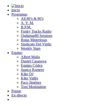
Inicio
Programas
All 80’s & 90’s
A. Y. M.
B.P.M.
Funky Tracks Radio
Ondamar80 Sessions
Rutas Misteriosas
Sindicato Del Vinilo
Weekly Stars
Equipo
Albert Malla
Daniel Casanova
Equipo Códex
Juanca Romero
Kike DJ
Kike Vallés
Paco Jiménez
Toni Modulation
Popup
En directo