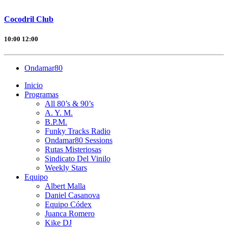
Cocodril Club
10:00
12:00
Ondamar80
Inicio
Programas
All 80’s & 90’s
A. Y. M.
B.P.M.
Funky Tracks Radio
Ondamar80 Sessions
Rutas Misteriosas
Sindicato Del Vinilo
Weekly Stars
Equipo
Albert Malla
Daniel Casanova
Equipo Códex
Juanca Romero
Kike DJ